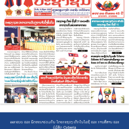
ອອກແບບ ແລະ ພັດທະນາຮ່ວມກັນ ໂດຍກະຊວງ ເຕັກໂນໂລຊີ ແລະ ການສື່ສານ ແລະ
ບໍລິສັດ Cyberia