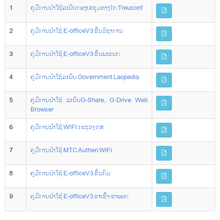
1
ຄູ່ມືການນໍາໃຊ້ລະບົບກອງປະຊຸມທາງໄກ Treuconf
2
ຄູ່ມືການນໍາໃຊ້ E-officeV3 ຂັ້ນວິຊາການ
3
ຄູ່ມືການນໍາໃຊ້ E-officeV3 ຂັ້ນພະແນກ
4
ຄູ່ມືການນຳໃຊ້ລະບົບ Government Laopedia
5
ຄູ່ມືການນຳໃຊ້ ລະບົບG-Share, G-Drive Web
Browser
6
ຄູ່ມືການນຳໃຊ້ WIFI ກະຊວງ ຕສ
7
ຄູ່ມືການນຳໃຊ້ MTC Authen WiFi
8
ຄູ່ມືການນຳໃຊ້ E-officeV3 ຂັ້ນກົມ
9
ຄູ່ມືການນຳໃຊ້ E-officeV3 ຂາເຂົ້າ-ຂາອອກ