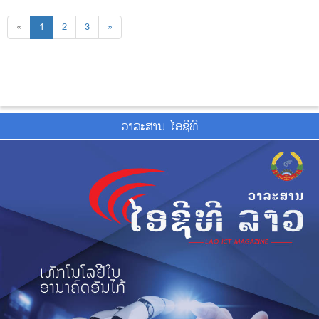
«
1
2
3
»
ວາ​ລະ​ສານ ໄອ​ຊີ​ທີ