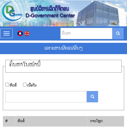
T
o
g
ເອ​ກະ​ສານ​ຜີຍ​ແຜ່​ອື່ນ​ໆ
g
l
e
ຄົ້ນ​ຫາ​ໃນ​ໜ້ານີ້
n
a
v
i
​ຫົວ​ຂໍ້
​ເນື້ອ​ໃນ
g
a
t
i
o
n
#
​ຫົວ​ຂໍ້
ດາວ​ໂຫຼດ