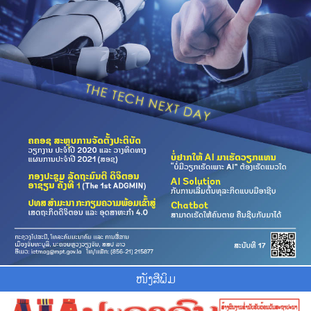
ໜັງສືພິມ