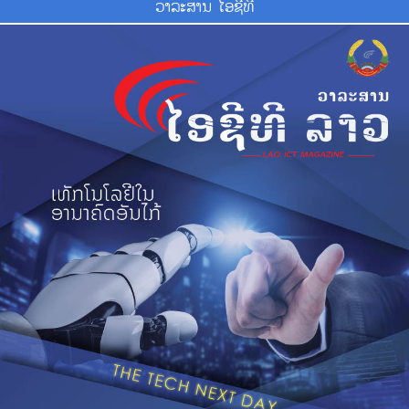
ວາ​ລະ​ສານ ໄອ​ຊີ​ທີ