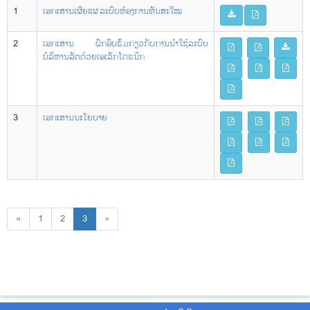
1
ເອກະສານເຜີຍແຜ່ ລະບົບຫ້ອງການທັນສະໃໝ
2
ເອກະສານ ຝຶກອົບຮົມກ່ຽວກັບການນຳໃຊ້ລະບົບ
ບໍລິຫານລັດດ້ວຍເອເລັກໂຕຣນິກ
3
ເອກະສານນະໂຍບາຍ
«
1
2
3
»