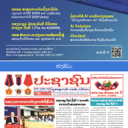
ໜັງສືພິມ