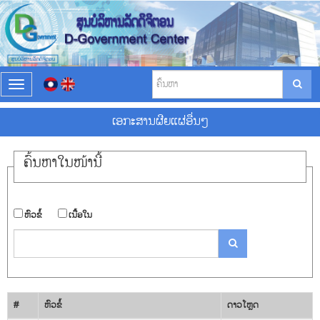
T
o
g
ເອ​ກະ​ສານ​ຜີຍ​ແຜ່​ອື່ນ​ໆ
g
l
e
ຄົ້ນ​ຫາ​ໃນ​ໜ້ານີ້
n
a
v
i
​ຫົວ​ຂໍ້
​ເນື້ອ​ໃນ
g
a
t
i
o
n
#
​ຫົວ​ຂໍ້
ດາວ​ໂຫຼດ