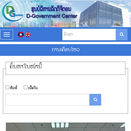
T
o
g
ການ​ເຄື່ອນ​ໄຫວ
g
l
e
ຄົ້ນ​ຫາ​ໃນ​ໜ້ານີ້
n
a
v
i
​ຫົວ​ຂໍ້
​ເນື້ອ​ໃນ
g
a
t
i
o
n