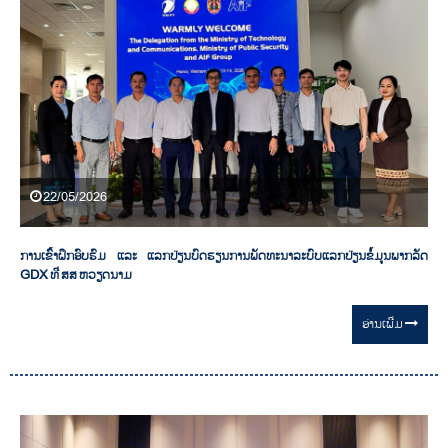
22/05/2026
ການເຂົ້າຝຶກອົບຮົມ ແລະ ແລກປ່ຽນບົດຮຽນການພັດທະນາລະບົບແລກປ່ຽນຂໍ້ມູນພາກລັດ
GDX ທີ່ ສສ ຫວຽດນາມ
ອ່ານ​ເພີ່ມ