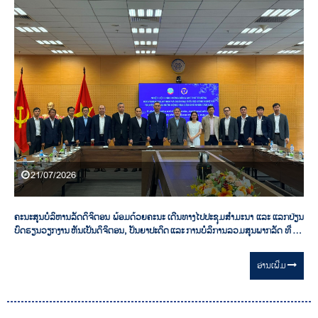
21/07/2026
ຄະນະສູນບໍລິຫານລັດດິຈິຕອນ ພ້ອມດ້ວຍຄະນະ ເດີນທາງໄປປະຊຸມສຳມະນາ ແລະ ແລກປ່ຽນ
ບົດຮຽນວຽກງານ ຫັນເປັນດິຈິຕອນ, ປັນຍາປະດິດ ແລະ ການບໍລິການລວມສູນພາກລັດ ທີ່ ສສ
ຫວຽດນາມ
ອ່ານ​ເພີ່ມ