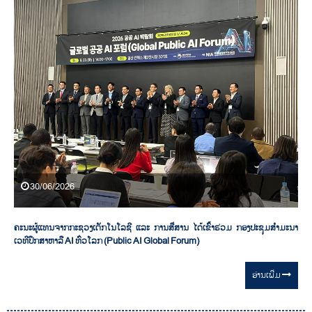
30/06/2026
ຄະນະຜູ້ແທນຈາກກະຊວງເຕັກໂນໂລຊີ ແລະ ການສື່ສານ ໄດ້ເຂົ້າຮ່ວມ ກອງປະຊຸມສຳມະນາ
ເວທີປຶກສາຫາລື AI ທົ່ວໂລກ (Public AI Global Forum)
ອ່ານ​ເພີ່ມ