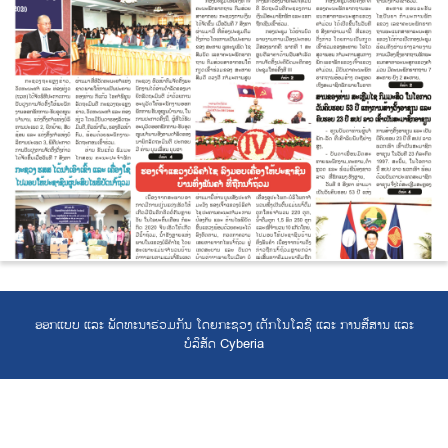
ອອກແບບ ແລະ ພັດທະນາຮ່ວມກັນ ໂດຍກະຊວງ ເຕັກໂນໂລຊີ ແລະ ການສື່ສານ ແລະ
ບໍລິສັດ Cyberia