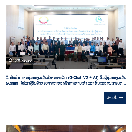
16/07/2026
ຝຶກອົບຮົມ ການຄຸ້ມຄອງລະບົບສື່ສານພາກລັດ (G-Chat V2 + AI) ຂັ້ນຜູ້ຄຸ້ມຄອງລະບົບ
(Admin) ໃຫ້ແກ່ຜູ້ຮັບຜິດຊອບຈາກກະຊວງ/ອົງການທຽບເທົ່າ ແລະ ຂັ້ນແຂວງ/ນະຄອນຫຼວງ
ທົ່ວປະເທດ
ອ່ານ​ເພີ່ມ