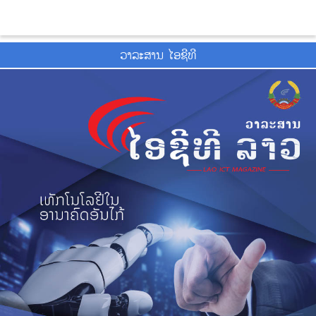
ວາ​ລະ​ສານ ໄອ​ຊີ​ທີ