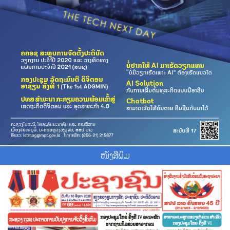
ໜັງສືພິມ