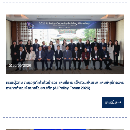
26/05/2026
ຄະນະຜູ້ແທນ ກະຊວງເຕັກໂນໂລຊີ ແລະ ການສື່ສານ ເຂົ້າຮ່ວມສຳມະນາ ການສ້າງຂີດຄວາມ
ສາມາດດ້ານນະໂຍບາຍປັນຍາປະດິດ (AI Policy Forum 2026)
ອ່ານ​ເພີ່ມ