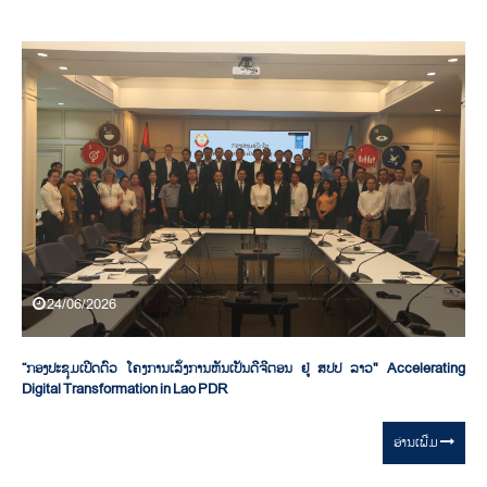
24/06/2026
“ກອງປະຊຸມເປີດຕົວ ໂຄງການເລັ່ງການຫັນເປັນດີຈີຕອນ ຢູ່ ສປປ ລາວ" Accelerating
Digital Transformation in Lao PDR
ອ່ານ​ເພີ່ມ