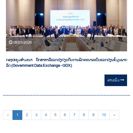
18/03/2026
ກອງປະຊຸມສຳມະນາ ປຶກສາຫາລືແລກປ່ຽກ່ຽວກັບການພັດທະນາລະບົບແລກປ່ຽນຂໍ້ມູນພາກ
ລັດ (Government Data Exchange - GDX)
ອ່ານ​ເພີ່ມ
«
1
2
3
4
5
6
7
8
9
10
»