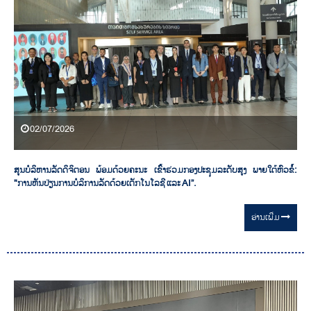
02/07/2026
ສູນບໍລິຫານລັດດິຈິຕອນ ພ້ອມດ້ວຍຄະນະ ເຂົ້າຮ່ວມກອງປະຊຸມລະດັບສູງ ພາຍໃຕ້ຫົວຂໍ້:
"ການຫັນປ່ຽນການບໍລິການລັດດ້ວຍເຕັກໂນໂລຊີ ແລະ AI”.
ອ່ານ​ເພີ່ມ