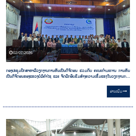
02/07/2026
ກອງປະຊຸມປຶກສາຫາລືວຽກງານການຫັນເປັນດີຈີຕອນ ຮ່ວມກັບ ຄະນະກຳມະການ ການຫັນ
ເປັນດີຈີຕອນຂອງແຂວງບໍລິຄໍາໄຊ ແລະ ຈັດຝຶກອົບຮົມສ້າງຄວາມເຂັ້ມແຂງໃນວຽກງານການ
ບໍລິຫານ ແລະ ບໍລິການລັດດີຈີຕອນ
ອ່ານ​ເພີ່ມ