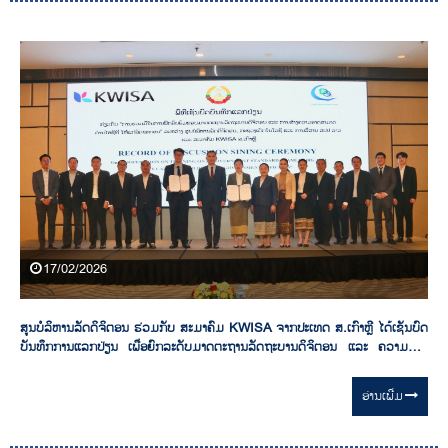
17/02/2026
ສູນບໍລິຫານລັດດິຈິຕອນ ຮ່ວມກັບ ສະມາຄົມ KWISA ຈາກປະເທດ ສ.ເກົາຫຼີ ໄດ້ເຊັນບົດ
ບັນທຶກການແລກປ່ຽນ ເພື່ອຍົກລະດັບມາດຕະຖານລັດຖະບານດິຈິຕອນ ແລະ ຄວາມອາດ
ສາມາດດ້ານໄອຊີທີໃຫ້ແກ່ລັດຖະກອນລາວ.
ອ່ານ​ເພີ່ມ