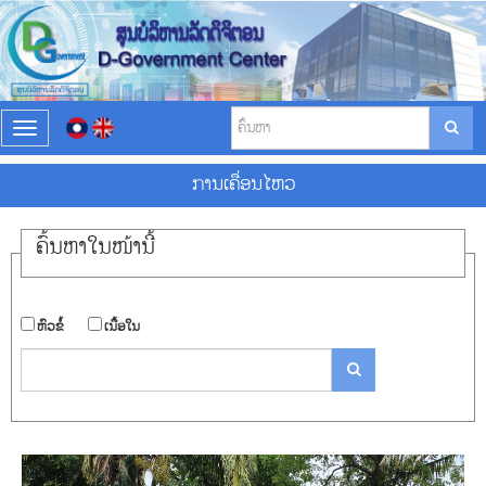
T
o
g
ການ​ເຄື່ອນ​ໄຫວ
g
l
e
ຄົ້ນ​ຫາ​ໃນ​ໜ້ານີ້
n
a
v
i
​ຫົວ​ຂໍ້
​ເນື້ອ​ໃນ
g
a
t
i
o
n