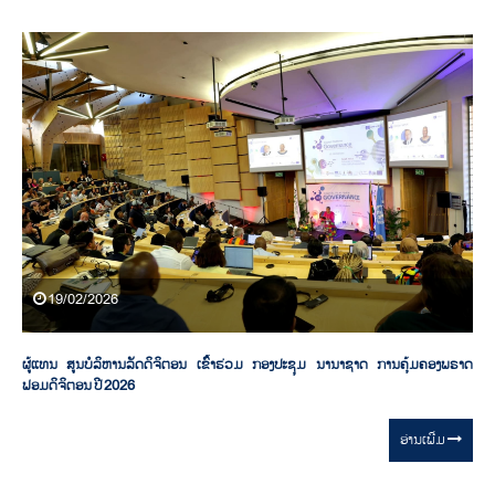
19/02/2026
ຜູ້ແທນ ສູນບໍລິຫານລັດດິຈິຕອນ ເຂົ້າຮ່ວມ ກອງປະຊຸມ ນານາຊາດ ການຄຸ້ມຄອງພຣາດ
ຟອມດິຈິຕອນ ປີ 2026
ອ່ານ​ເພີ່ມ