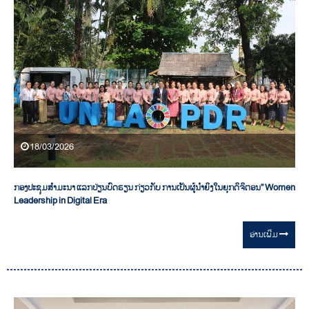
18/03/2026
ກອງປະຊຸມສຳມະນາ ແລກປ່ຽນບົດຮຽນ ກ່ຽວກັບ ການເປັນຜູ້ນໍາຍິງໃນຍຸກດິຈິຕອນ” Women
Leadership in Digital Era
ອ່ານ​ເພີ່ມ