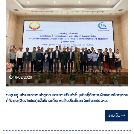
16/03/2026
ກອງປະຊຸມສຳມະນາ ການສໍາຫຼວດ ແລະ ການເກັບກໍາຂໍ້ມູນຕົວຊີ້ວັດການພັດທະນາລັດຖະບານ
ດິຈິຕອນ (GovIndex) ເພື່ອຍົກລະດັບການຫັນເປັນທັນສະໄໝໃນ ສປປ ລາວ.
ອ່ານ​ເພີ່ມ