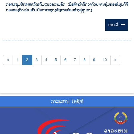
ກອງປະຊຸມປຶກສາຫາລືລະດົມແນວຄວາມຄິດ ເພື່ອສ້າງດໍາລັດວ່າດ້ວຍການຄຸ້ມຄອງຂໍ້ມູນດິຈິ
ຕອນຂອງລັດ ຮ່ວມກັບ ບັນດາກະຊວງ/ອົງການອ້ອມຂ້າງຢູ່ສູນກາງ
ອ່ານ​ເພີ່ມ
«
1
2
3
4
5
6
7
8
9
10
»
ວາ​ລະ​ສານ ໄອ​ຊີ​ທີ