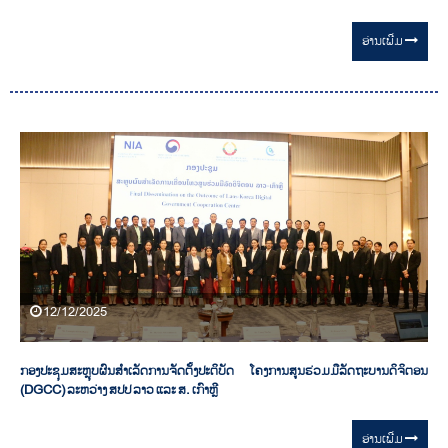
ອ່ານ​ເພີ່ມ
12/12/2025
ກອງປະຊຸມສະຫຼຸບຜົນສໍາເລັດການຈັດຕັ້ງປະຕິບັດ ໂຄງການສູນຮ່ວມມືລັດຖະບານດິຈິຕອນ
(DGCC) ລະຫວ່າງ ສປປ ລາວ ແລະ ສ. ເກົາຫຼີ
ອ່ານ​ເພີ່ມ