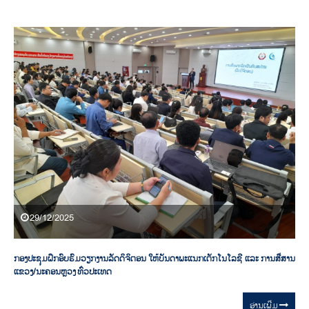
29/12/2025
ກອງປະຊຸມຝຶກອົບຮົມວຽກງານລັດດິຈິຕອນ ໃຫ້ບັນດາພະແນກເຕັກໂນໂລຊີ ແລະ ການສື່ສານ
ແຂວງ/ນະຄອນຫຼວງ ທົ່ວປະເທດ
ອ່ານ​ເພີ່ມ