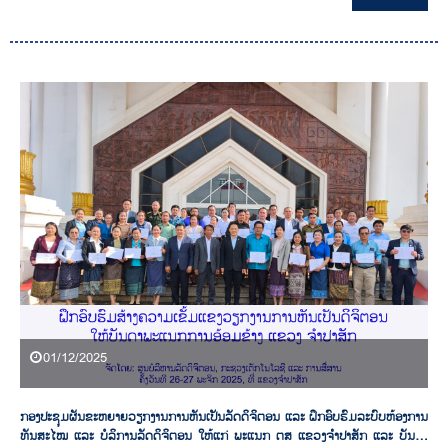
01/12/2025
ກອງປະຊຸມຜັນຂະຫຍາຍວຽກງານການຫັນເປັນລັດດິຈິຕອນ ແລະ ຝຶກອົບຮົມລະບົບຫ້ອງການ
ທັນສະໄໝ ແລະ ບໍລິການລັດດິຈິຕອນ ໃຫ້ແກ່ ພະແນກ ຕສ ແຂວງຈໍາປາສັກ ແລະ ບັນດາ