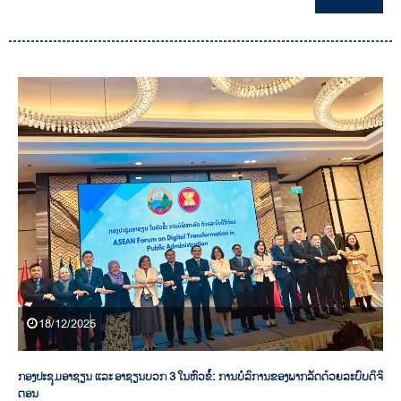
18/12/2025
ກອງປະຊຸມອາຊຽນ ແລະ ອາຊຽນບວກ 3 ໃນຫົວຂໍ້: ການບໍລິການຂອງພາກລັດດ້ວຍລະບົບດິຈິ
ຕອນ