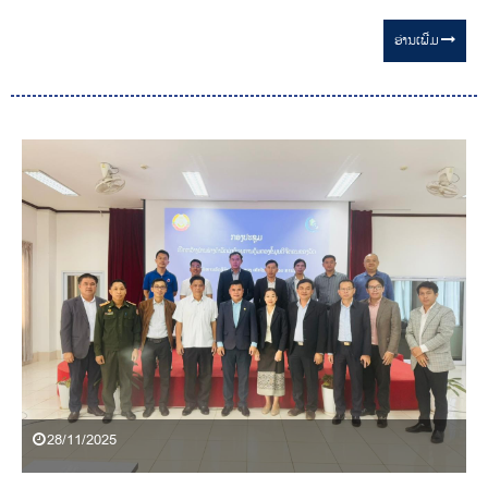
ພະແນກການອ້ອມຂ້າງ
ອ່ານ​ເພີ່ມ
28/11/2025