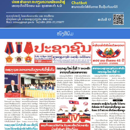
ໜັງສືພິມ