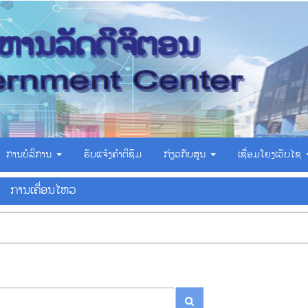
ການບໍລິການ
ຮັບແຈ້ງຄຳຕິຊົມ
ກ່ຽວກັບສູນ
ເຊື່ອມ​ໂຍງ​ເວັບ​ໄຊ
ການ​ເຄື່ອນ​ໄຫວ