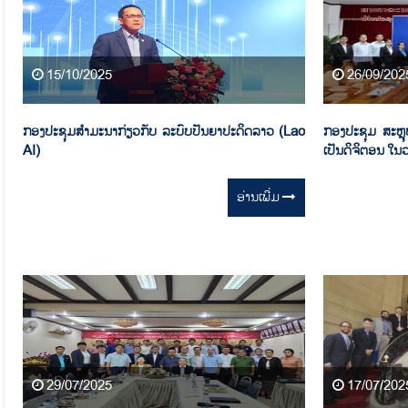
15/10/2025
26/09/202
ກອງປະຊຸມສໍາມະນາກ່ຽວກັບ ລະບົບປັນຍາປະດິດລາວ (Lao
ກອງປະຊຸມ ສະຫຼ
AI)
ເປັນດິຈິຕອນ ໃນ
ອ່ານ​ເພີ່ມ
29/07/2025
17/07/202