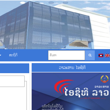
ສະຖິຕິ
ວາ​ລະ​ສານ ໄອ​ຊີ​ທີ