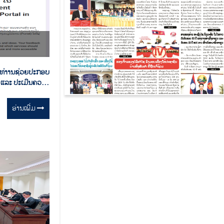
ທ່າານຊ່ວຍປະກອບ
 ແລະ ປະເມີນຄວາມ
ໍລິການສາທາລະນະ
້ວຍ ຂອບໃຈ
ອ່ານ​ເພີ່ມ