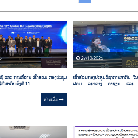
5
27/10/2025
ີ ແລະ ການສື່ສານ ເຂົ້າຮ່ວມ ກອງປະຊຸມ
ເຂົ້າຮ່ວມກອງປະຊຸມວິຊາການສາກົນ ໃ
ທີ ສາກົນ ຄັ້ງທີ 11
ຟອມ ລະຫວ່າງ ອາຊຽນ ແລະ ອົງ
“ASEAN–UNESCO Multistakeho
the Governance of Digital Platfo
ອ່ານ​ເພີ່ມ