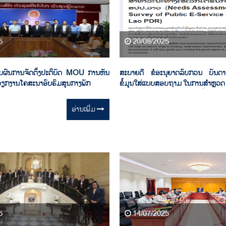
5
20/08/2025
ຸບຜົນການຈັດຕັ້ງປະຕິບັດ MOU ການຫັນ
ສະບາຍດີ ຂໍອະນຸຍາດລົບກວນ ບັນດາ
ວຽກງານໂຄສະນາອົບຮົມສູນກາງພັກ
ຂໍ້ມູນໃສ່ແບບສອບຖາມ ໃນການສຳຫຼວດ
ຕ້ອງການຂອງລະບົບປະຕູດຽວເພື່ອການບ
ທາງເອເລັກໂຕນິກ ຂອງ ສປປ ລາວ ໃຫ້ດ
ອ່ານ​ເພີ່ມ
5
14/07/2025