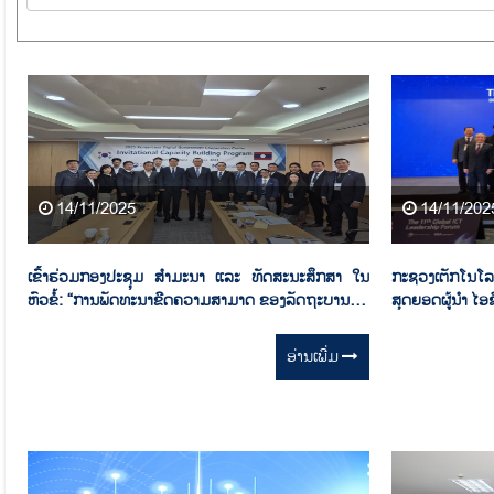
14/11/2025
14/11/202
ເຂົ້າຮ່ວມກອງປະຊຸມ ສໍາມະນາ ແລະ ທັດສະນະສຶກສາ ໃນ
ກະຊວງເຕັກໂນໂລຊ
ຫົວຂໍ້: “ການພັດທະນາຂີດຄວາມສາມາດ ຂອງລັດຖະບານດິຈິ
ສຸດຍອດຜູ້ນຳ ໄອຊີ
ຕອນ”
ອ່ານ​ເພີ່ມ