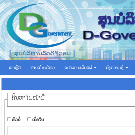
ໜ້າຫຼັກ
ການເຄື່ອນໄຫວ
ເອ​ກະ​ສານ​ເຜີຍ​ແຜ່
ຄັງຄວາມຮູ້
ຄົ້ນ​ຫາ​ໃນ​ໜ້ານີ້
​ຫົວ​ຂໍ້
​ເນື້ອ​ໃນ