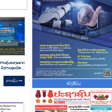
ນການຄຸ້ມຄອງພຣາດ
ການອຸຍເນັສໂກ
lder Forum on
rms”
ອ່ານ​ເພີ່ມ
ໜັງສືພິມ