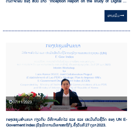
ຕົນດິຈິຕອນ ຂອງ ສປປ ລາວ “Inception Report on the study of Digital ID
solutions in the Lao PDR” ຄັ້ງວັນທີ 08 ທັນວາ 2023
ອ່ານ​ເພີ່ມ
07/11/2023
ກອງປະຊຸມສຳມະນາ ກ່ຽວກັບ ວິທີການຄິດໄລ່ ແລະ ແລະ ປະເມີນຕົວຊີ້ວັດ ຂອງ UN E-
Goverment Index (ລົງເລິກການວິເຄາະສະຖິຕິ), ຄັ້ງວັນທີ 27 ຕຸລາ 2023.