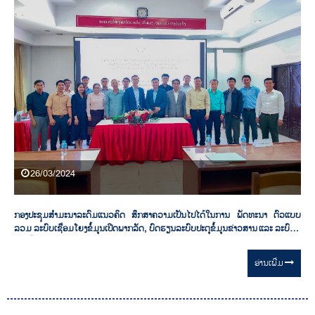
26/03/2024
ກອງປະຊຸມສໍາມະນາລະດົມແນວຄິດ ສຶກສາຄວາມເປັນໄປໄດ້ໃນການ ພັດທະນາ ຕົວແບບ
ລວມ ລະບົບເຊື່ອມໂຍງຂໍ້ມູນເປີດພາກລັດ, ບົດຮຽນລະບົບປະຕູຂໍ້ມູນຂ່າວສານ ແລະ ລະບົບນິ
ເວດຂໍ້ມູນຈາກ ສ. ເກົາຫລີ (Seminar on Government Data Portal, Korean Data
Portal, and Data Ecosystem: Korean Practi
ອ່ານ​ເພີ່ມ