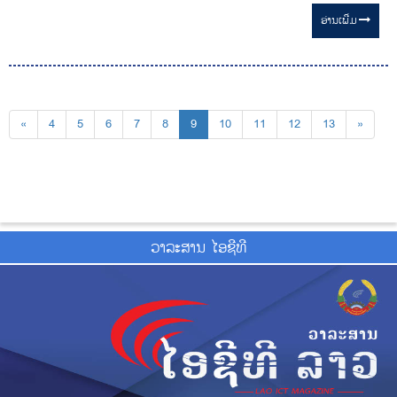
ອ່ານ​ເພີ່ມ
«
4
5
6
7
8
9
10
11
12
13
»
ວາ​ລະ​ສານ ໄອ​ຊີ​ທີ