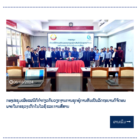
06/03/2024
ກອງປະຊຸມເຜີຍແຜ່ນິຕິກຳກ່ຽວກັບວຽກງານການຊຸກຍູ້ການຫັນເປັນລັດຖະບານດິຈິຕອນ
ພາຍໃນກະຊວງ ເຕັກໂນໂລຊີ ແລະ ການສື່ສານ
ອ່ານ​ເພີ່ມ