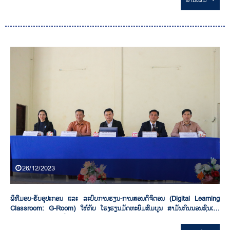
26/12/2023
ພິທີມອບ-ຮັບອຸປະກອນ ແລະ ລະບົບການຮຽນ-ການສອນດິຈິຕອນ (Digital Learning
Classroom: G-Room) ໃຫ້ກັບ ໂຮງຮຽນມັດທະຍົມສົມບູນ ສາມັນກິນນອນຊົນເຜົ່າ
ມິດຕະພາບອະນຸວົງ ໃນຄັ້ງວັນທີ 19 ທັນວາ 2023 ແລະ ໂຮງຮຽນ ມັດທະຍົມສົມບູນ ສີທ່ານາ
ໄຊ ວັນທີ 21 ທັນວາ 2023