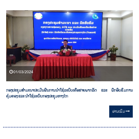
01/03/2024
ກອງປະຊຸມສຳມະນາປະເມີນຜົນການນຳໃຊ້ລະບົບເຄືອຂ່າຍພາກລັດ ແລະ ຝຶກອົບຮົມການ
ຄຸ້ມຄອງ ແລະ ນຳໃຊ້ລະບົບກອງປະຊຸມທາງໄກ
ອ່ານ​ເພີ່ມ