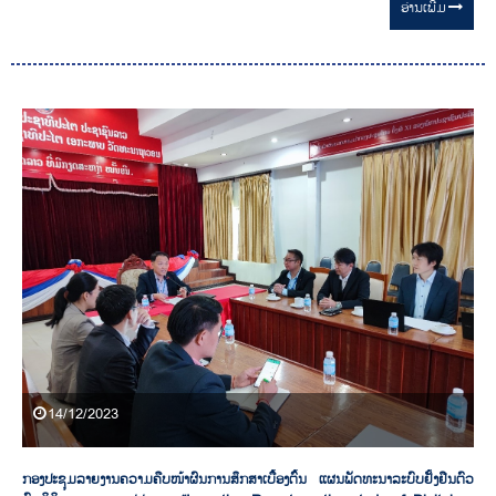
ອ່ານ​ເພີ່ມ
14/12/2023
ກອງປະຊຸມລາຍງານຄວາມຄືບໜ້າຜົນການສຶກສາເບື້ອງຕົ້ນ ແຜນພັດທະນາລະບົບຢັ້ງຢືນຕົວ