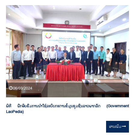
06/03/2024
ພິທີ ຝຶກອົບຮົມການນຳໃຊ້ລະບົບກະດານຂໍ້ມູນຊຸມຊົນລາວພາກລັດ (Government
LaoPedia)
ອ່ານ​ເພີ່ມ