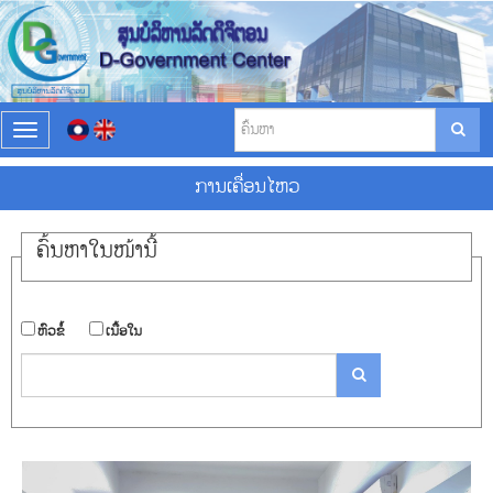
T
o
g
ການ​ເຄື່ອນ​ໄຫວ
g
l
e
ຄົ້ນ​ຫາ​ໃນ​ໜ້ານີ້
n
a
v
i
​ຫົວ​ຂໍ້
​ເນື້ອ​ໃນ
g
a
t
i
o
n