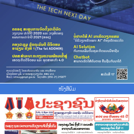
ໜັງສືພິມ