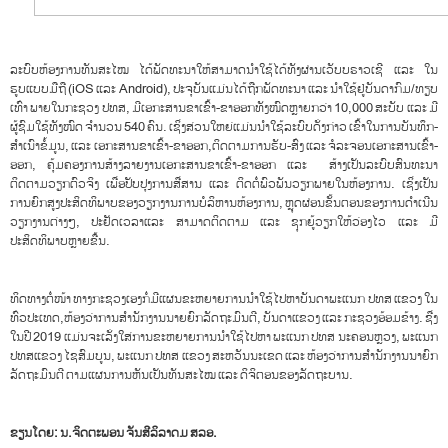
ລະບົບຫ້ອງການທັນສະໄໝ ໄດ້ພັດທະນາໃຫ້ສາມາດນຳໃຊ້ໄດ້ທັງຜ່ານເວັບບຣາວເຊີ ແລະ ໃນ
ຮູບແບບມືຖື (iOS ແລະ Android), ປະຈຸບັນແມ່ນໄດ້ຖືກພັດທະນາ ແລະ ນໍາໃຊ້ຢູ່ບັນດາກົມ/ທຽບ
ເທົ່າ ພາຍໃນກະຊວງ ປທສ, ມີເອກະສານຂາເຂົ້າ-ຂາອອກທັງໜົດຫຼາຍກວ່າ 10,000 ສະບັບ ແລະ ມີ
ຜູ້ຊົມໃຊ້ທັງໜົດ ຈໍານວນ 540 ຄົນ. ເຊິ່ງສ່ວນໃຫຍ່ແມ່ນນໍາໃຊ້ລະບົບດັ່ງກ່າວ ເຂົ້າໃນການບັນທຶກ-
ສໍາເນົາຂໍ້ມູນ, ແລະ ເອກະສານຂາເຂົ້າ-ຂາອອກ,ຕິດຕາມການຮັບ-ສົ່ງ ແລະ ຈໍລະຈອນເອກະສານເຂົ້າ-
ອອກ, ຄຸ້ມຄອງການສ້າງລາຍງານເອກະສານຂາເຂົ້າ-ຂາອອກ ແລະ ສ້າງເປັນລະບົບສົນທະນາ
ຕິດຕາມວຽກຕົວຈິງ ເພື່ອປັບປຸງການສື່ສານ ແລະ ຕິດຕໍ່ພົວພັນວຽກພາຍໃນຫ້ອງການ. ເຊິ່ງເປັນ
ການຍົກສູງປະສິດທິພາບຂອງວຽກງານການບໍລິຫານຫ້ອງການ, ຫຼຸດຜ່ອນຂັ້ນຕອນຂອງການດໍາເນີນ
ວຽກງານຕ່າງໆ, ປະຢັດເວລາແລະ ສາມາດຕິດຕາມ ແລະ ຊຸກຍູ້ວຽກໃຫ້ວ່ອງໄວ ແລະ ມີ
ປະສິດທິພາບຫຼາຍຂື້ນ.
ທິດທາງຕໍ່ໜ້າ ທາງກະຊວງເອງກໍ່ມີແຜນຂະຫຍາຍການນຳໃຊ້ໄປຫາບັນດາພະແນກ ປທສ ແຂວງ ໃນ
ທົ່ວປະເທດ,ຫ້ອງວ່າການສຳນັກງານນາຍຍົກລັດຖະມົນຕີ, ບັນດາແຂວງ ແລະ ກະຊວງອ້ອມຂ້າງ. ຊື່ງ
ໃນປີ 2019 ແມ່ນຈະເລັ່ງໃສ່ການຂະຫຍາຍການນຳໃຊ້ໄປຫາ ພະແນກ ປທສ ນະຄອນຫຼວງ, ພະແນກ
ປທສແຂວງ ໄຊສົມບູນ, ພະແນກ ປທສ ແຂວງ ສະຫວັນນະເຂດ ແລະ ຫ້ອງວ່າການສຳນັກງານນາຍົກ
ລັດຖະມົນຕີ ຕາມແຜນການຫັນເປັນທັນສະໄໝ ແລະ ດິຈິຕອນຂອງລັດຖະບານ.
ຂຽນໂດຍ: ນ.ຈິດຕະພອນ ຈັນສີລິລາດມ ສລອ.