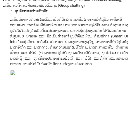
ລະບົບການຕັ້ງການສົນທະນາແບບເປັນກຸ່ມ (Group chatting)
ຄຸນລັກສະນະດ້ານເຕັກນິກ
ລະບົບຫ້ອງການທັນສະໄໝເປັນລະບົບທີ່ຖືກພັດທະນາຂື້ນໂດຍການນຳໃຊ້ບັນດາເຄື່ອງມື
ແລະ ສະພາບແວດລ້ອມທີ່ທັນສະໄໝ ແລະ ສາມາດຕອບສະໜອງໄດ້ກັບຄວາມຕ້ອງການຂອງ
ຜູ້ຊົມໃຊ້ໃນປະຈຸບັນເປັນຕົ້ນແມ່ນທາງດ້ານຄວາມໜ້າເຊື່ອຖືຂອງລະບົບທີ່ນຳໃຊ້ລະບົບຖານ
ຂໍ້ມູນແບບ Oracle ແລະ ມີລະບົບສຳຮອງຂໍ້ມູນທີ່ທັນສະໄໝ, ດ້ານໜ້າຕາ (Smart UI
Interface) ທີ່ສາມາດດັດປັບໄດ້ຕາມຄວາມຕ້ອງການຂອງຜູ້ໃຊ້, ດ້ານພາສາທີ່ນຳໃຊ້ໄດ້ທັງ
ພາສາອັງກິດ ແລະ ພາສາລາວ, ດ້ານຄວາມປອດໄພທີ່ໄດ້ຕາມມາດຕະຖານສາກົນ, ດ້ານການ
ເຂົ້າຫາ ແລະ ນຳໃຊ້ (ທີ່ຕອບສະໜອງໄດ້ກັບທຸກລະບົບປະຕິບັດການ, ທຸກໂປຣແກຣມເວັບ
ບາວສ໌ເຊີ ແລະ ທຸກເຄື່ອງອຸປະກອນຄອມພິວເຕີ ແລະ ມືຖື) ແລະທີ່ສຳຄັນແມ່ນສາມາດ
ຂະຫຍາຍການນຳໃຊ້ ໃນກໍລະນີທີ່ມີຄວາມຕ້ອງການໃນອະນາຄົດ.