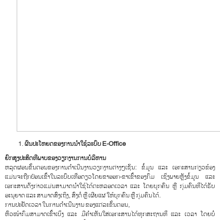
ຜົນປະໂຫຍດຂອງການນຳໃຊ້ລະບົບ
E-Office
ຍົກສູງປະສິດທີພາບຂອງວຽກງານການບໍລິຫານ
ຫລຸດຜ່ອນຂັ້ນຕອນຂອງການດໍາເນີນງານວຽກງານຕ່າງໆເຊັ່ນ: ຂໍ້ມູນ ແລະ ເອກະສານກ່ຽວຂ້ອງ
ແມ່ນຈະຖືກປ້ອນເຂົ້າໃນລະບົບເທື່ອດຽວໂດຍຂາອອກ-ຂາເຂົ້າຂອງກົມ ເຊິ່ງພາຍຫຼັງຂໍ້ມູນ ແລະ
ເອກະສານດັ່ງກ່າວແມ່ນສາມາດນຳໃຊ້ໄດ້ຕະຫລອດເວລາ ແລະ ໂດຍບຸກຄົນ ຫຼື ກຸ່ມຄົນທີ່ໄດ້ຮັບ
ອະນຸຍາດ ແລະ ສາມາດສົ່ງເຖິງ, ສົ່ງຕໍ່ ຫຼື ເຜີຍແຜ່ ໃຫ້ບຸກຄົນ ຫຼື ກຸ່ມຄົນໄດ້.
ການປະຢັດເວລາ ໃນການດໍາເນີນງານ ຂອງແຕ່ລະຂັ້ນຕອນ,
ຫົວໜ້າກົມສາມາດເຂົ້າເບິ່ງ ແລະ ມີຄຳເຫັນໃສ່ເອກະສານໄດ້ທຸກສະຖານທີ່ ແລະ ເວລາ ໂດຍບໍ່