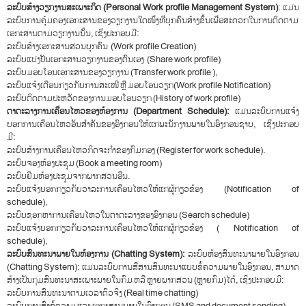
ລະບົບສ້າງວຽກງານສະເພາະກິດ
(Personal Work profile Management System)
: ແມ່ນ
ລະບົບການຄຸ້ມຄອງເອກະສານຂອງວຽກງານໃດໜຶ່ງທີ່ບຸກຄົນສ້າງຂຶ້ນເພື່ອສະດວກໃນການຕິດຕາມ
ເອກະສານຕາມວຽກງານນັ້ນ, ເຊິ່ງປະກອບມີ:
ລະບົບສ້າງເອກະສານສ່ວນບຸກຄົນ (Work profile Creation)
ລະບົບແບ່ງປັນເອກະສານວຽກງານຂອງຕົນເອງ (Share work profile)
ລະບົບມອບໂອນເອກະສານຂອງວຽກງານ (Transfer work profile ),
ລະບົບແຈ້ງເຕືອນກ່ຽວກັບການສະເໜີ ຫຼື ມອບໂອນວຽກ(Work profile Notification)
ລະບົບຕິດຕາມປະຫວັດຂອງການມອບໂອນວຽກ (History of work profile)
ຕາຕະລາງການເຄື່ອນໄຫວຂອງຫ້ອງການ (
Department Schedule
):
ແມ່ນລະບົບການແຈ້ງ
ບອກການເຄື່ອນໄຫວອັນສຳຄັນຂອງອົງກອນໃຫ້ແກ່ພະນັກງານພາຍໃນອົງກອນຊາບ, ເຊິ່ງປະກອບ
ມີ:
ລະບົບສ້າງການເຄື່ອນໄຫວກິດຈະກຳຂອງກົມກອງ (Register for work schedule).
ລະບົບຈອງຫ້ອງປະຊຸມ (Book a meeting room)
ລະບົບຢືມຫ້ອງປະຊຸມຈາກພາກສ່ວນອື່ນ.
ລະບົບແຈ້ງບອກກ່ຽວກັບວາລະການເຄື່ອນໄຫວໃຫ້ແກ່ຜູ້ກ່ຽວຂ້ອງ (Notification of
schedule),
ລະບົບຊອກຫາການເຄື່ອນໄຫວໃນຕາຕະລາງຂອງອົງກອນ (Search schedule)
ລະບົບແຈ້ງບອກກ່ຽວກັບວາລະການເຄື່ອນໄຫວໃຫ້ແກ່ຜູ້ກ່ຽວຂ້ອງ ( Notification of
schedule),
ລະບົບສົນທະນາພາຍໃນຫ້ອງການ
(Chatting System):
ລະບົບຫ້ອງສົນທະນາພາຍໃນອົງກອນ
(Chatting System): ແມ່ນລະບົບການສື່ສານສົນທະນາແບບຂໍ້ຄວາມພາຍໃນອົງກອນ, ສາມາດ
ສ້າງເປັນກຸ່ມສົນທະນາສະເພາະພາຍໃນກົມ ຫລື ຫຼາຍພາກສ່ວນ (ຫຼາຍກົມ)ໄດ້, ເຊິ່ງປະກອບມີ:
ລະບົບການສົນທະນາຕາມເວລາຕົວຈິງ (Real time chatting)
ລະບົບການສົ່ງຂໍ້ຄວາມ ແລະ ເອກະສານພາຍໃນອົງກອນ (SMS and document sending)