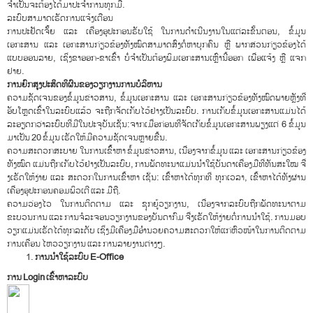
ຈຳເປັນຈະຕ້ອງໄດ້ມາປະຈຳການທຸກມື້.
ລະບົບສາມາດເຮັດການແຈ້ງເຕືອນ
ການປະຢັດເຈັ້້ຍ ແລະ ເຄື່ອງອຸປະກອນຮັບໃຊ້ ໃນການດໍາເນີນງານໃນແຕ່ລະຂັ້ນຕອນ, ຂໍ້ມູນ
ເອກະສານ ແລະ ເອກະສານກ່ຽວຂ້ອງທັງໝົດສາມາດສົ່ງຕໍ່ຫາບຸກຄົນ ຫຼື ພາກສ່ວນກ່ຽວຂ້ອງໄດ້
ແບບອອນລາຍ, ເຊິ່ງຂາອອກ-ຂາເຂົ້າ ບໍ່ຈຳເປັນຕ້ອງພິມເອກະສານເຫຼົ່ານີ້ອອກ ເພື່ອແຈ້ງ ຫຼື ແຈກ
ຢາຍ.
ການຍົກສູງປະສິດທິຜົນຂອງວຽກງານການບໍລິຫານ
ຄວາມຊັດເຈນຂອງຂໍ້ມູນຂ່າວສານ, ຂໍ້ມູນເອກະສານ ແລະ ເອກະສານກ່ຽວຂ້ອງທັງໝົດພາຍຫຼັງທີ່
ອັບໂຫຼດເຂົ້າໃນລະບົບແລ້ວ ຈະຖືກຈັດເກັບໄວ້ຢ່າງເປັນລະບົບ. ການເກັບຂໍ້ມູນເອກະສານແມ່ນໄດ້
ລະອຽດກວ່າລະບົບທີ່ມີໃນປະຈຸບັນເຊັ່ນ:ຈາກເມື່ອກ່ອນທີ່ຈັດເກັບຂໍ້ມູນເອກະສານພຽງແຕ່ 6 ຂໍ້ມູນ
ມາເປັນ 20 ຂໍ້ມູນ ເຮັດໃຫ້ມີຄວາມຊັດເຈນຫຼາຍຂື້ນ.
ຄວາມສະດວກສະບາຍ ໃນການເຂົ້້າຫາ ຂໍ້ມູນຂ່າວສານ, ເນື່ອງຈາກຂໍ້ມູນ ແລະ ເອກະສານກ່ຽວຂ້ອງ
ທັງໝົດ ແມ່ນຖືກເກັບໄວ້ຢ່າງເປັນລະບົບ, ການພັດທະນາແມ່ນນຳໃຊ້ບັນດາເຄື່ອງມືທີ່ທັນສະໃໝ ຈື່
ງເຮັດໃຫ້ງ່າຍ ແລະ ສະດວກໃນການເຂົ້າຫາ ເຊັ່ນ: ເຂົ້າຫາໄດ້ທຸກທີ່ ທຸກເວລາ, ເຂົ້າຫາໄດ້ທັງຜ່ານ
ເຄື່ອງອຸປະກອນຄອມພິວເຕີ ແລະ ມືຖື.
ຄວາມວ່ອງໄວ ໃນການຕິດຕາມ ແລະ ຊຸກຍູ້ວຽກງານ, ເນື່ອງຈາກລະບົບຖືກພັດທະນາຕາມ
ຂະບວນການ ແລະ ການຈໍລະຈອນວຽກງານຂອງບັນດາກົມ ຈື່ງເຮັດໃຫ້ງ່າຍຕໍ່ການນຳໃຊ້. ການມອບ
ວຽກແມ່ນເຮັດໄດ້ທຸກລະດັບ ເຊິ່ງມີເຄື່ອງມືອຳນວຍຄວາມສະດວກໃຫ້ແກ່ຫົວໜ້າໃນການຕິດຕາມ
ການເຄື່ອນ ໄຫວວຽກງານ ແລະ ການລາຍງານຕ່າງໆ.
ການນຳໃຊ້ລະບົບ
E-Office
ການ
Login ເຂົ້າຫາລະບົບ