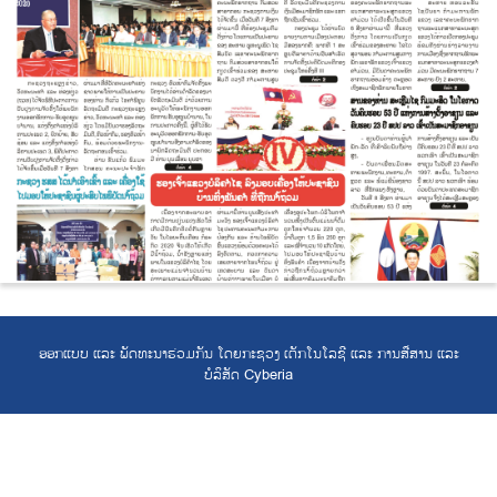
ອອກແບບ ແລະ ພັດທະນາຮ່ວມກັນ ໂດຍກະຊວງ ເຕັກໂນໂລຊີ ແລະ ການສື່ສານ ແລະ
ບໍລິສັດ Cyberia