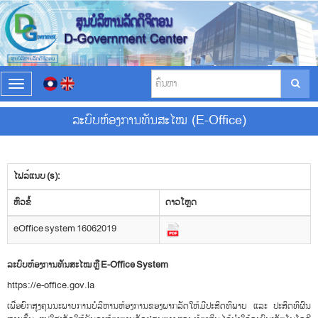
T
o
g
ລະບົບຫ້ອງການທັນສະໄໝ (E-Office)
g
l
e
n
ໄຟລ໌ແນບ (s):
a
v
​ຫົວ​ຂໍ້
ດາວ​ໂຫຼດ
i
g
eOffice system 16062019
a
t
i
ລະບົບຫ້ອງການທັນສະໄໝ ຫຼື
E-Office System
o
https://e-office.gov.la
n
ເພື່ອຍົກສູງຄຸນນະພາບການບໍລິຫານຫ້ອງການຂອງພາກລັດໃຫ້ມີປະສິດທິພາບ ແລະ ປະສິດທິຜົນ