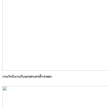
ການດຳເນີນການກັບເອກະສານຂາເຂົ້າ
-ຂາອອກ