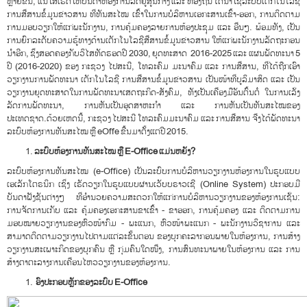
ຫຼາຍຂຶ້ນ, ແນ່ໃສ່ເຮັດໃຫ້ບັນດາຫ້ອງການລັດຢູ່ສູນກາງ ແລະ ທ້ອງຖິ່ນ ໄດ້ນຳໃຊ້ລະບົບເຕັກໂນໂລຊີ
ການສື່ສານຂໍ້ມູນຂ່າວສານ ທີ່ທັນສະໄໝ ເຂົ້າໃນການບໍລິຫານເອກະສານເຂົ້າ-ອອກ, ການຕິດຕາມ
ການມອບວຽກໃຫ້ແກ່ພະນັກງານ, ການຄຸ້ມຄອງລາຍການຫ້ອງປະຊຸມ ແລະ ອື່ນໆ. ພ້ອມທັງ, ເປັນ
ການຍົກລະດັບຄວາມຮູ້ທາງດ້ານເຕັກໂນໂລຊີສື່ສານຂໍ້ມູນຂ່າວສານ ໃຫ້ແກ່ພະນັກງານລັດຖະກອນ
ນຳອີກ, ຊຶ່ງສອດຄອງກັບວິໄສທັດຮອດປີ 2030, ຍຸດທະສາດ 2016-2025 ແລະ ແຜນພັດທະນາ 5
ປີ (2016-2020) ຂອງ ກະຊວງ ໄປສະນີ, ໂທລະຄົມ ມະນາຄົມ ແລະ ການສື່ສານ, ທີ່ໄດ້ຖືກເອົາ
ວຽກງານການພັດທະນາ ເຕັກໂນໂລຊີ ການສື່ສານຂໍ້ມູນຂ່າວສານ ເປັນໜ້າທີ່ບູລິມາສິດ ແລະ ເປັນ
ວຽກງານຍຸດທະສາດໃນການພັດທະນາເສດຖະກິດ-ສັງຄົມ, ທັງເປັນເຄື່ອງມືອັນຕົ້ນຕໍ່ ໃນການເລັ່ງ
ລັດການພັດທະນາ, ການຫັນເປັນອຸດສາຫະກຳ ແລະ ການຫັນເປັນທັນສະໄໝຂອງ
ປະເທດຊາດ.ດ້ວຍເຫດນີ້, ກະຊວງ ໄປສະນີ ໂທລະຄົມມະນາຄົມ ແລະ ການສື່ສານ ຈື່ງໄດ້ພັດທະນາ
ລະບົບຫ້ອງການທັນສະໄໝ ຫຼື eOffe ຂື້ນ​ມາຕັ້ງແຕ່ປີ 2015.
ລະບົບຫ້ອງການທັນສະໄໝ ຫຼື
E-Office ແມ່ນຫຍັງ?
ລະບົບຫ້ອງການທັນສະໄໝ (e-Office) ເປັນລະບົບການບໍລິຫານວຽກງານຫ້ອງການໃນຮູບແບບ
ເອເລັກໂຕຣນິກ ເຊິ່ງ ເຮັດວຽກໃນຮູບແບບຜ່ານເວັບບຣາວເຊີ (Online System) ປະກອບມີ
ບັນດາຟັງຊັນຕ່າງໆ ທີ່ອຳນວຍຄວາມສະດວກໃຫ້ແກ່ການບໍລິຫານວຽກງານຂອງຫ້ອງການເຊັ່ນ:
ການຈັດການເກັບ ແລະ ຄຸ້ມຄອງເອກະສານຂາເຂົ້າ - ຂາອອກ, ການຄຸ້ມຄອງ ແລະ ຕິດຕາມການ
ມອບໝາຍວຽກງານຂອງຫົວໜ້າກົມ - ພະແນກ, ຫົວໜ້າພະແນກ - ພະນັກງານວິຊາການ ແລະ
ສາມາດຕິດຕາມວຽກງານໄປຕາມແຕ່ລະຂັ້ນຕອນ ຂອງບຸກຄະລາກອນພາຍໃນຫ້ອງການ, ການສ້າງ
ວຽກງານສະເພາະກິດຂອງບຸກຄົນ ຫຼື ກຸ່ມຄົນໃດໜື່ງ, ການສົນທະນາພາຍໃນຫ້ອງການ ແລະ ການ
ສ້າງຕາຕະລາງການເຄື່ອນໄຫວວຽກງານຂອງຫ້ອງການ.
ອົງປະກອບຫຼັກຂອງລະບົບ
E-Office