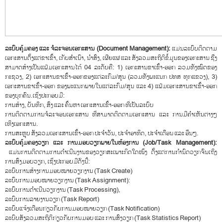
ລະບົບຄຸ້ມຄອງ ແລະ ຈໍລະຈອນເອກະສານ
(Document Management):
ແມ່ນລະບົບຕິດຕາມ
ເອກະສານຕັ້ງແຕ່ຂາເຂົ້າ, ເກັບສຳເນົາ, ນຳສົ່ງ, ເຜີຍແຜ່ ແລະ ສັງລວມສະຖິຕິຂໍ້ມູນຂອງເອກະສານ ຊື່ງ
ສາມາດສ້າງເປັນແຟ້ມເອກະສານໄດ້ 04 ລະດັບຄື: 1) ເອກະສານຂາເຂົ້າ-ອອກ ລວມທັງໝົດຂອງ
ກະຊວງ, 2) ເອກະສານຂາເຂົ້າ-ອອກຂອງແຕ່ລະກົມ/ສູນ (ລວມທັງພະແນກ ປທສ ທຸກແຂວງ), 3)
ເອກະສານຂາເຂົ້າ-ອອກ ຂອງພະແນກພາຍໃນແຕ່ລະກົມ/ສູນ ແລະ 4) ແຟ້ມເອກະສານຂາເຂົ້າ-ອອກ
ຂອງບຸກຄົນ.ເຊິ່ງປະກອບມີ:
ການສ້າງ, ບັນທຶກ, ສົ່ງ ແລະ ຄົ້ນຫາ ເອກະສານເຂົ້າ-ອອກ ທີ່ເປັນລະບົບ
ການຕິດຕາມການຈໍລະຈອນເອກະສານ ທີ່ສາມາດຕິດຕາມເອກະສານ ແລະ ການມີຄຳເຫັນຕ່າງໆ
ເທິງເອກະສານ.
ການສະຫຼຸບ ສັງລວມເອກະສານເຂົ້າ-ອອກ ປະຈຳວັນ, ປະຈຳອາທິດ, ປະຈຳເດືອນ ແລະ ອື່ນໆ.
ລະບົບຄຸ້ມຄອງວຽກ ແລະ ການມອບວຽກພາຍໃນຫ້ອງການ (
Job/Task Management):
ແມ່ນການຕິດຕາມການດຳເນີນງານຂອງວຽກສະເພາະກິດໃດໜຶ່ງ ຕັ້ງແຕ່ການກຳນົດວຽກຈົນເຖິງ
ການສົ່ງມອບວຽກ, ເຊິ່ງປະກອບມີດັ່ງນີ້:
ລະບົບການສ້າງການມອບໝາຍວຽກງານ (Task Create)
ລະບົບການມອບໝາຍວຽກງານ (Task Assignment):
ລະບົບການດຳເນີນວຽກງານ (Task Processing),
ລະບົບການລາຍງານວຽກ (Task Report)
ລະບົບແຈ້ງເຕືອນກ່ຽວກັບການມອບໝາຍວຽກ (Task Notification)
ລະບົບສັງລວມສະຖິຕິກ່ຽວກັບການມອບ ແລະ ການສົ່ງວຽກ (Task Statistics Report)