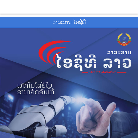
ວາ​ລະ​ສານ ໄອ​ຊີ​ທີ