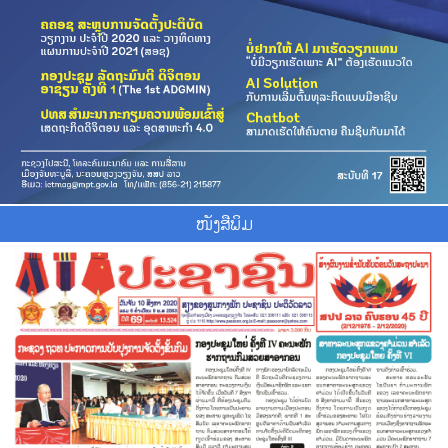
ໜັງສືພິມ