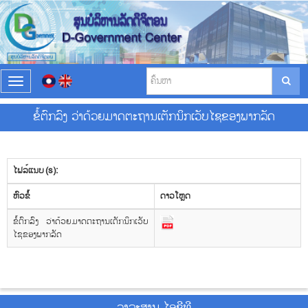
T
o
g
ຂໍ້ຕົກລົງ ວ່າດ້ວຍມາດຕະຖານເຕັກນິກເວັບໄຊຂອງພາກລັດ
g
l
e
n
ໄຟລ໌ແນບ (s):
a
v
​ຫົວ​ຂໍ້
ດາວ​ໂຫຼດ
i
g
ຂໍ້ຕົກລົງ ວ່າດ້ວຍມາດຕະຖານເຕັກນິກເວັບ
a
ໄຊຂອງພາກລັດ
t
i
o
n
ວາ​ລະ​ສານ ໄອ​ຊີ​ທີ