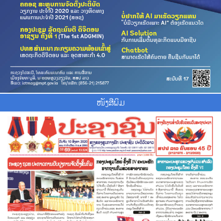
ໜັງສືພິມ