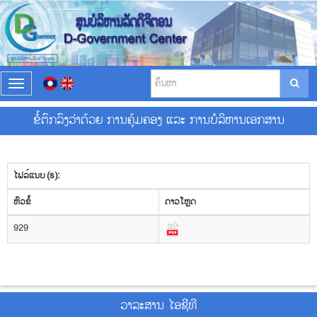
T
o
g
ຂໍ້ຕົກລົງວ່າດ້ວຍ ການຄຸ້ມຄອງ ແລະ ການບໍລິຫານເອກສານ
g
l
e
n
ໄຟລ໌ແນບ (s):
a
v
​ຫົວ​ຂໍ້
ດາວ​ໂຫຼດ
i
g
929
a
t
i
o
n
ວາ​ລະ​ສານ ໄອ​ຊີ​ທີ