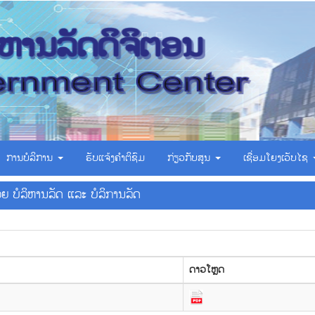
ການບໍລິການ
ຮັບແຈ້ງຄຳຕິຊົມ
ກ່ຽວກັບສູນ
ເຊື່ອມ​ໂຍງ​ເວັບ​ໄຊ
ວຍ ບໍລິຫານລັດ ແລະ ບໍລິການລັດ
ດາວ​ໂຫຼດ