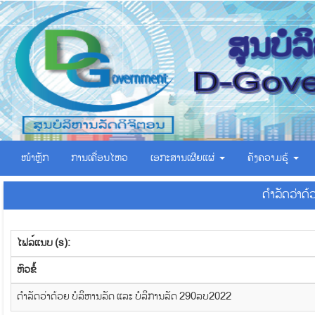
ໜ້າຫຼັກ
ການເຄື່ອນໄຫວ
ເອ​ກະ​ສານ​ເຜີຍ​ແຜ່
ຄັງຄວາມຮູ້
ດຳລັດວ່າດ້
ໄຟລ໌ແນບ (s):
​ຫົວ​ຂໍ້
ດຳລັດວ່າດ້ວຍ ບໍລິຫານລັດ ແລະ ບໍລິການລັດ 290ລບ2022