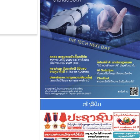
ໜັງສືພິມ