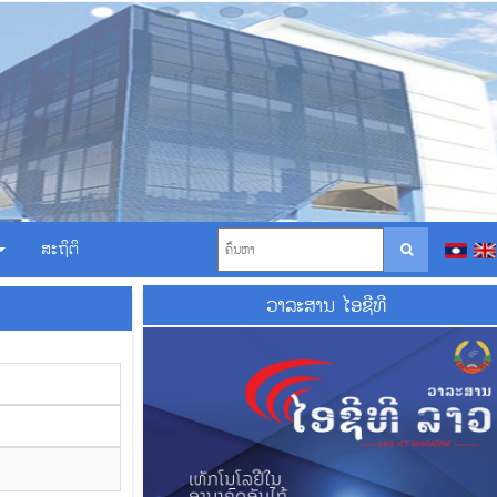
ສະຖິຕິ
ວາ​ລະ​ສານ ໄອ​ຊີ​ທີ