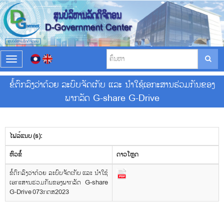
T
o
g
ຂໍ້ຕົກລົງວ່າດ້ວຍ ລະບົບຈັດເກັບ ແລະ ນໍາໃຊ້ເອກະສານຮ່ວມກັນຂອງ
g
ພາກລັດ G-share G-Drive
l
e
n
a
v
ໄຟລ໌ແນບ (s):
i
​ຫົວ​ຂໍ້
g
ດາວ​ໂຫຼດ
a
ຂໍ້ຕົກລົງວ່າດ້ວຍ ລະບົບຈັດເກັບ ແລະ ນໍາໃຊ້
t
ເອກະສານຮ່ວມກັນຂອງພາກລັດ G-share
i
G-Drive 073ກຕສ2023
o
n