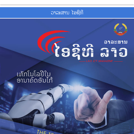
ວາ​ລະ​ສານ ໄອ​ຊີ​ທີ