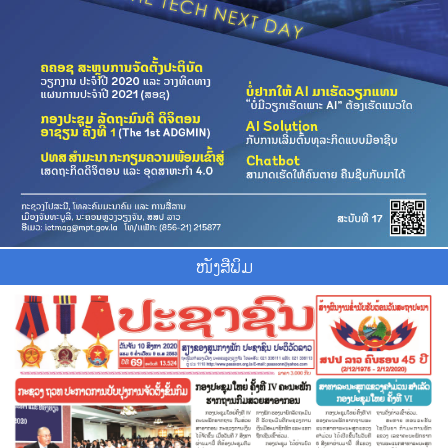
ໜັງສືພິມ