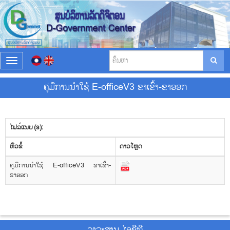
T
o
g
ຄູ່ມືການນຳໃຊ້ E-officeV3 ຂາເຂົ້າ-ຂາອອກ
g
l
e
n
ໄຟລ໌ແນບ (s):
a
v
​ຫົວ​ຂໍ້
ດາວ​ໂຫຼດ
i
g
ຄູ່ມືການນຳໃຊ້ E-officeV3 ຂາເຂົ້າ-
a
ຂາອອກ
t
i
o
n
ວາ​ລະ​ສານ ໄອ​ຊີ​ທີ