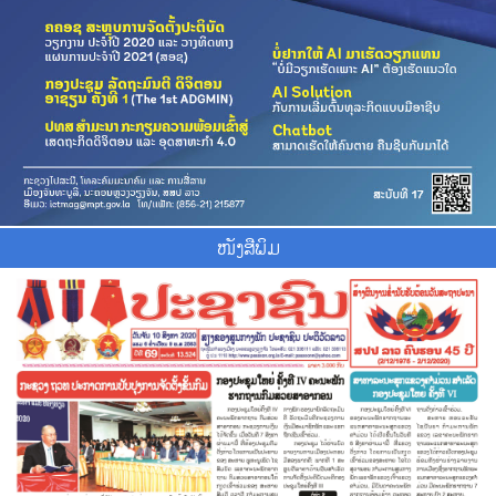
ໜັງສືພິມ