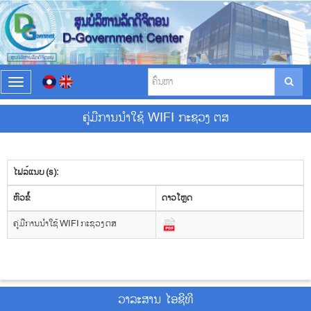
T
o
g
ຄູ່ມືການນຳໃຊ້ WIFI ກະຊວງ ຕສ
g
l
e
n
ໄຟລ໌ແນບ (s):
a
v
​ຫົວ​ຂໍ້
ດາວ​ໂຫຼດ
i
g
ຄູ່ມືການນຳໃຊ້ WIFI ກະຊວງ ຕສ
a
t
i
o
n
ວາ​ລະ​ສານ ໄອ​ຊີ​ທີ