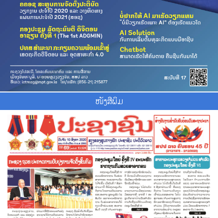
ໜັງສືພິມ