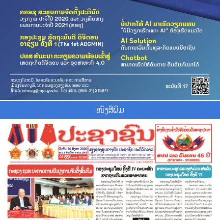
ໜັງສືພິມ