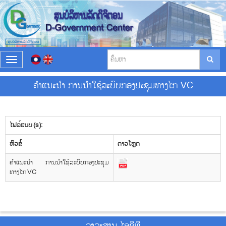
T
o
g
ຄໍາແນະນໍາ ການນໍາໃຊ້ລະບົບກອງປະຊຸມທາງໄກ VC
g
l
e
n
ໄຟລ໌ແນບ (s):
a
v
​ຫົວ​ຂໍ້
ດາວ​ໂຫຼດ
i
g
ຄໍາແນະນໍາ ການນໍາໃຊ້ລະບົບກອງປະຊຸມ
a
ທາງໄກ VC
t
i
o
n
ວາ​ລະ​ສານ ໄອ​ຊີ​ທີ