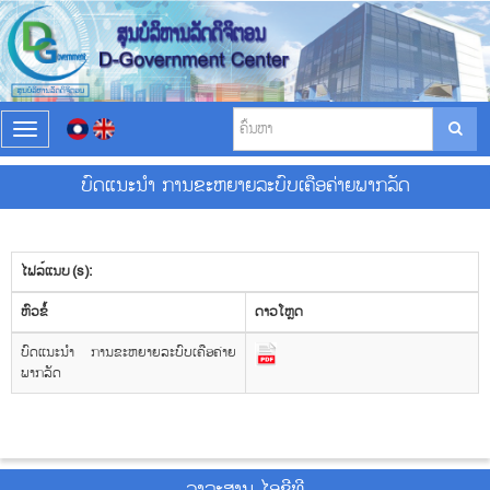
T
o
g
ບົດແນະນຳ ການຂະຫຍາຍລະບົບເຄືອຄ່າຍພາກລັດ
g
l
e
n
ໄຟລ໌ແນບ (s):
a
v
​ຫົວ​ຂໍ້
ດາວ​ໂຫຼດ
i
g
ບົດແນະນຳ ການຂະຫຍາຍລະບົບເຄືອຄ່າຍ
a
ພາກລັດ
t
i
o
n
ວາ​ລະ​ສານ ໄອ​ຊີ​ທີ