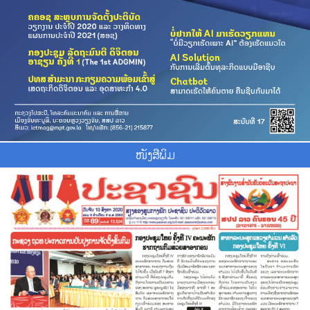
ໜັງສືພິມ