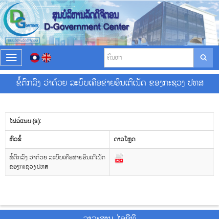
T
o
g
ຂໍ້ຕົກລົງ ວ່າດ້ວຍ ລະບົບເຄືອຂ່າຍອິນເຕີເນັດ ຂອງກະຊວງ ປທສ
g
l
e
n
ໄຟລ໌ແນບ (s):
a
v
​ຫົວ​ຂໍ້
ດາວ​ໂຫຼດ
i
g
ຂໍ້ຕົກລົງ ວ່າດ້ວຍ ລະບົບເຄືອຂ່າຍອິນເຕີເນັດ
a
ຂອງກະຊວງ ປທສ
t
i
o
n
ວາ​ລະ​ສານ ໄອ​ຊີ​ທີ