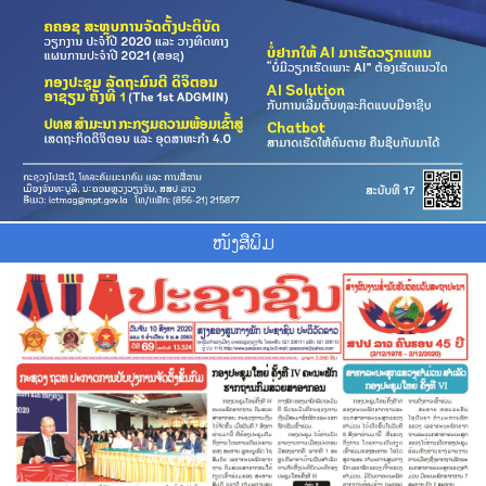
ໜັງສືພິມ