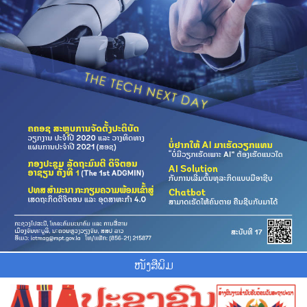
ໜັງສືພິມ