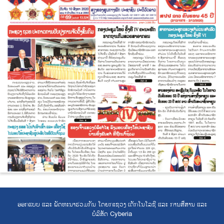
ອອກແບບ ແລະ ພັດທະນາຮ່ວມກັນ ໂດຍກະຊວງ ເຕັກໂນໂລຊີ ແລະ ການສື່ສານ ແລະ
ບໍລິສັດ Cyberia