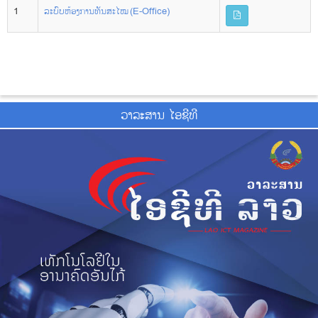
1
ລະບົບຫ້ອງການທັນສະໄໝ (E-Office)
ວາ​ລະ​ສານ ໄອ​ຊີ​ທີ