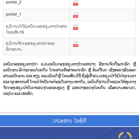
poster_2
poster_1
ຄູ່ມືການນໍາໃຊ້ລະບົບກອງປະຊຸມທາງໄກຜ່ານ
ໂທລະສັບ16
ຄູ່ມືການຈັດກອງປະຊຸມທາງໄກຂອງ
ລັດຖະບານ
ລະບົບກອງປະຊຸມທາງໄກ ແມ່ນລະບົບກອງປະຊຸມທາງໄກລະຫວ່າງ ອົງການຈັດຕັ້ງພາກລັດ ຫຼື
ພະນັກງານ-ລັດຖະກອນດ້ວຍກັນ ໂດຍຜ່ານເຄືອຂ່າຍພາກລັດ ຫຼື ອິນເຕີເັນດ ເຊີ່ງສະແດງຜົນອອກ
ຜ່ານລະບົບພາບ ແລະ ສຽງ, ຄອມພິວເຕີ ຫຼື ໂທລະສັບມືຖື ຊຶ່ງຜູ້ເຂົ້າຮ່ວມປະຊຸມນໍາໃຊ້ໄດ້ທຸກເວລາ
ແລະ ທຸກສະຖານທີ່ ໂດຍບໍ່ຈໍາເປັນຈະຕ້ອງເດີນທາງມາຫາກັນ, ລະບົບດັ່ງກ່າວນີ້ຈະຊ່ວຍໃຫ້ສູນກາງ
ຈັດກອງປະຊຸມນໍາບັນດາແຂວງ/ນະຄອນຫຼວງ ຫຼື ລະຫວ່າງແຂວງດ້ວຍກັນ ເພື່ອຄວາມສະດວກ,
ວ່ອງໄວ ແລະ ປະຫຍັດ.
ວາ​ລະ​ສານ ໄອ​ຊີ​ທີ