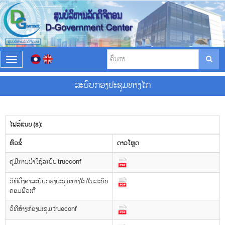
T
o
g
ລະບົບກອງປະຊຸມທາງໄກ
g
l
e
n
ໄຟລ໌ແນບ (s):
a
v
​ຫົວ​ຂໍ້
ດາວ​ໂຫຼດ
i
g
ຄູ່ມືການນຳໃຊ້ລະບົບ trueconf
a
t
ວິທີຕັ້ງຄ່າລະບົບກອງປະຊຸມທາງໃກໃນລະບົບ
i
ຄອມພີວເຕີ
o
n
ວິທີສ້າງຫ້ອງປະຊຸມ trueconf