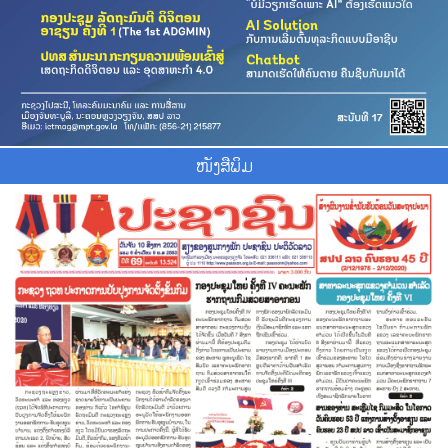
ໜັງສືພິມ