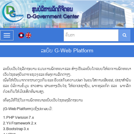
T
o
g
ລະບົບ G-Web Platform
g
l
e
ລະບົບເວັບໄຊລັດຖະບານ ແມ່ນການພັດທະນາ ແລະ ສ້າງ ເປັນລະບົບໂຕແບບໃຫ້ແກ່ການພັດທະນາ
n
ເວັບໄຊຂອງບັນດາກະຊວງ ແລະ ຫ້ອງການລັດຕ່າງໆ.
a
ເພື່ອໃຫ້ເປັນມາດຕະຖານດຽວກັນ ແລະ ຮັບປະກັນຄວາມປອດ ໄພແນໃສ່ການເຜີຍແຜ່, ປະຊາສຳພັນ
v
ແລະ ບໍລິການຂໍ້ມູນ ຂ່າວສານ ຜ່ານທາງເວັບໄຊ ໃຫ້ແກ່ປະຊາຊົນ, ພາກທຸລະກິດ ແລະ ພາກລັດ
i
ດ້ວຍກັນໃຫ້ມີປະສິດທິພາບສູງ.
g
a
ເຄື່ອງມືທີ່ໃຊ້ໃນການພັດທະນາລະບົບເວັບໄຊຂອງລັດຖະບານ
t
(G-Web Platform) ເຊີ່ງປະກອບມີ:
i
o
1.PHP Version 7.x
n
2.Yii Framework 2.x
3.Bootstrap 3.x