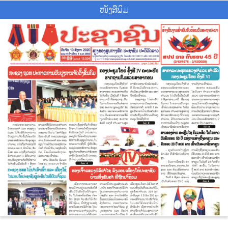
ໜັງສືພິມ