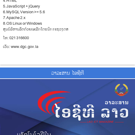
4.HTML
5.JavaScript + jQuery
6.MySQL Version >= 5.6
7.Apache 2.x
8.OS Linux or Windows
ສູນບໍລິຫານລັດດ້ວຍເອເລັກໂຕຣນິກ ກະຊວງ ຕສ
ໂທ: 021 316600
ເວັບ: www.dgc.gov.la
ວາ​ລະ​ສານ ໄອ​ຊີ​ທີ