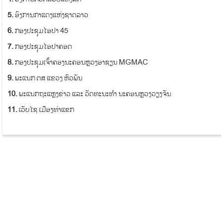
5.
ອົງການກາແດງແຫ່ງຊາດລາວ
6.
ກອງປະຊຸມໄອປາ 45
7.
ກອງປະຊຸມໄອປາຄອດ
8.
ກອງປະຊຸມເຈົ້າຄອງນະຄອນຫຼວງອາຊຽນ MGMAC
9.
ພະແນກ ຕສ ແຂວງ ຫົວພັນ
10.
ພະແນກຖະແຫຼງຂ່າວ ແລະ ວັດທະນະທຳ ນະຄອນຫຼວງວຽງຈັນ
11.
ເວັບໄຊ ເມືອງທ່າແຂກ