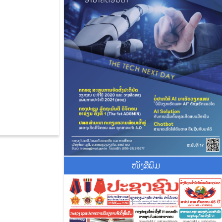
ໜັງສືພິມ