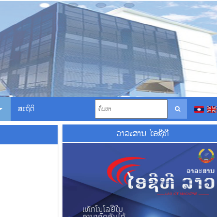
ສະຖິຕິ
ວາ​ລະ​ສານ ໄອ​ຊີ​ທີ