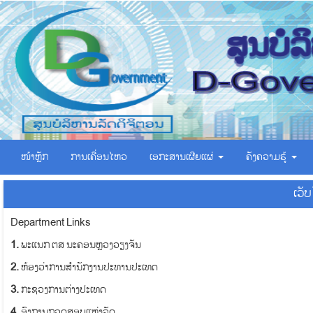
ໜ້າຫຼັກ
ການເຄື່ອນໄຫວ
ເອ​ກະ​ສານ​ເຜີຍ​ແຜ່
ຄັງຄວາມຮູ້
ເວັ
Department Links
1.
ພະແນກ ຕສ ນະຄອນຫຼວງວຽງຈັນ
2.
ຫ້ອງວ່າການສຳນັກງານປະທານປະເທດ
3.
ກະຊວງການຕ່າງປະເທດ
4.
ອົງການກວດສອບແຫ່ງລັດ