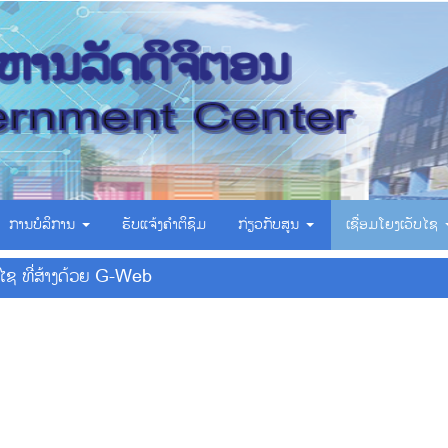
ການບໍລິການ
ຮັບແຈ້ງຄຳຕິຊົມ
ກ່ຽວກັບສູນ
ເຊື່ອມ​ໂຍງ​ເວັບ​ໄຊ
ບໄຊ ທີ່ສ້າງດ້ວຍ G-Web