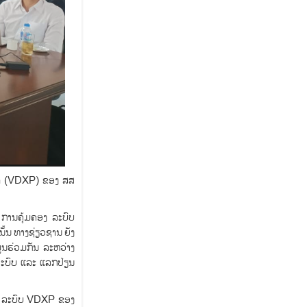
ລັດ (VDXP) ຂອງ ສສ
 ການຄຸ້ມຄອງ ລະບົບ
ັ້ນ ທາງຊ່ຽວຊານ ຍັງ
ູນຮ່ວມກັນ ລະຫວ່າງ
ລະບົບ ແລະ ແລກປ່ຽນ
ນາ ລະບົບ VDXP ຂອງ