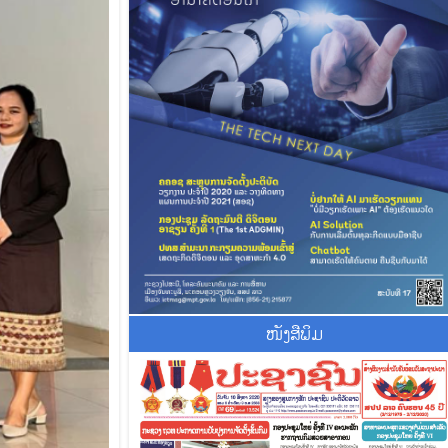
ໜັງສືພິມ