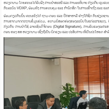
ຫວຽດນາມ ໂດຍຄະນະໄດ້ຮັບຟັງ ການນຳສະເໜີ ແລະ ການອະທິບາຍ ກ່ຽວກັບ ຮູບແບບການ
ກັບລະບົບ VDXP, ພ້ອມທັງ ການຄວບຄຸມ ແລະ ກຳນົດສິດ ໃນການເຂົ້າເຖິງ ແລະ ແ
ພ້ອມດຽວກັນນັ້ນ ຄະນະຍັງໄດ້ ຖາມ-ຕອບ ແລະ ປຶກສາຫາລື ຢ່າງໃກ້ຊິດ ກັບຊ່ຽວຊານ
ການຂາດມາດຕະຖານຂໍ້ມູນຮ່ວມ, ຄວາມບໍ່ສອດຄ່ອງຂອງລະບົບໃນແຕ່ລະກະຊວງ, 
ກ່ຽວກັບ ການນຳໃຊ້ ລາຍເຊັນດິຈິຕອນ (Digital Signature), ການຮັບຮອງເອກະ
ຕອນ ຂອງ ສສ ຫວຽດນາມ ເຊິ່ງຖືເປັນ ບົດຮຽນ ແລະ ປະສົບການ ທີ່ເປັນປະໂຫຍດ ສຳ