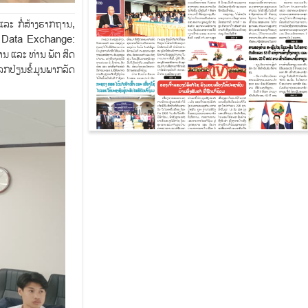
ແລະ ກໍ່ສ້າງຮາກຖານ,
nt Data Exchange:
ນ ແລະ ທ່ານ ພັຕ ສິດ
ລກປ່ຽນຂໍ້ມູນພາກລັດ