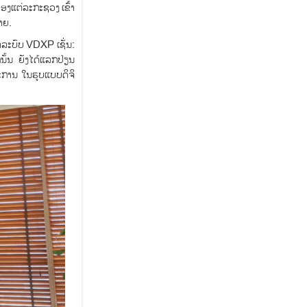
ອງແຕ່ລະກະຊວງ ເຂົ້າ
າຍ.
າລະບົບ VDXP ເຊັ່ນ:
້ນ ຍັງໄດ້ແລກປ່ຽນ
ະການ ໃນຮູບແບບດິຈິ