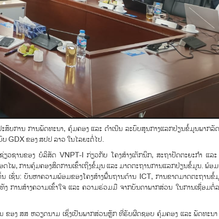
ສາປະສົບການ ການພັດທະນາ, ຄຸ້ມຄອງ ແລະ ດໍາເນີນ ລະບົບສູນກາງແລກປ່ຽນຂໍ້ມູນພາກ
ລະບົບ GDX ຂອງ ສປປ ລາວ ໃນໄລຍະຕໍ່ໄປ.
່ຽວຊານຂອງ ບໍລິສັດ VNPT-I ກ່ຽວກັບ ໂຄງສ້າງເຕັກນິກ, ສະຖາປັດຕະຍະກຳ ແລະ
ອດໄພ, ການຄຸ້ມຄອງສິດການເຂົ້າເຖິງຂໍ້ມູນ ແລະ ມາດຕະຖານການແລກປ່ຽນຂໍ້ມູນ. ພ້ອມນ
້ນ ເຊັ່ນ: ບັນຫາຄວາມພ້ອມຂອງໂຄງສ້າງພື້ນຖານດ້ານ ICT, ການຂາດມາດຕະຖານຂໍ້ມ
ທັງ ການສ້າງຄວາມເຂົ້າໃຈ ແລະ ຄວາມຮ່ວມມື ຈາກບັນດາພາກສ່ວນ ໃນການເຊື່ອມຕໍ່
ຕອນ ຂອງ ສສ ຫວຽດນາມ ເຊິ່ງເປັນພາກສ່ວນຫຼັກ ທີ່ຮັບຜິດຊອບ ຄຸ້ມຄອງ ແລະ ພັດທະ