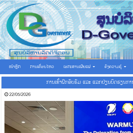
ໜ້າຫຼັກ
ການເຄື່ອນໄຫວ
ເອ​ກະ​ສານ​ເຜີຍ​ແຜ່
ຄັງຄວາມຮູ້
ການເຂົ້າຝຶກອົບຮົມ ແລະ ແລກປ່ຽນບົດຮຽນກ
22/05/2026