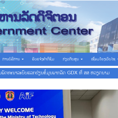
ການບໍລິການ
ຮັບແຈ້ງຄຳຕິຊົມ
ກ່ຽວກັບສູນ
ເຊື່ອມ​ໂຍງ​ເວັບ​ໄຊ
ານພັດທະນາລະບົບແລກປ່ຽນຂໍ້ມູນພາກລັດ GDX ທີ່ ສສ ຫວຽດນາມ