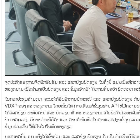
ຈຸດປະສົງຂອງການຈັດຝຶກອົບຮົມ ແລະ ແລກປ່ຽນບົດຮຽນ ໃນຄັ້ງນີ້ ແມ່ນເພື່ອສຶກ
ຫວຽດນາມ ເພື່ອນໍາມາເປັນບົດຮຽນ ແລະ ຂໍ້ມູນອ້າງອີງ ໃນການຄົ້ນຄວ້າ ພັດທະນາ 
ໃນກອງປະຊຸມສຳມະນາ ຄະນະໄດ້ຮັບຟັງການນຳສະເໜີ ແລະ ແລກປ່ຽນບົດຮຽນ ກັບຊ
VDXP ຂອງ ສສ ຫວຽດນາມ ໂດຍເນັ້ນໃສ່ ການເຊື່ອມຕໍ່ຂໍ້ມູນຜ່ານ API ທີ່ມີຄວາມປ
ໄດ້ແລກປ່ຽນ ປະສົບການ ແລະ ບົດຮຽນ ທີ່ ສສ ຫວຽດນາມ ເຄີຍພົບໃນໄລຍະເລີ່ມຕົ
ບັນດາກະຊວງ, ບັນຫາດ້ານນິຕິກຳ ແລະ ການກໍານົດສິດໃນການແລກປ່ຽນຂໍ້ມູນ ລວມ
ຂໍ້ມູນຮ່ວມກັນ ໃຫ້ເປັນໄປໃນທິດທາງດຽວ.
ນອກຈາກນັ້ນ ຄະນະຍັງໄດ້ເຂົ້າຮ່ວມ ແລະ ແລກປ່ຽນບົດຮຽນ ກັບ ກົມຫັນເປັນດິຈິ