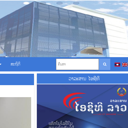
ສະຖິຕິ
ວາ​ລະ​ສານ ໄອ​ຊີ​ທີ