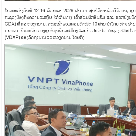
ໃນລະຫວ່າງວັນທີ 12-16 ພຶດສະພາ 2026 ຜ່ານມາ ສູນບໍລິຫານລັດດິຈິຕອນ, ສູນອ
ກະຊວງປ້ອງກັນຄວາມສະຫງົບ ໄດ້ເດີນທາງ ເຂົ້າຮ່ວມຝຶກອົບຮົມ ແລະ ແລກປ່ຽ
GDX) ທີ່ ສສ ຫວຽດນາມ. ຄະນະເຂົ້າຮ່ວມລວມທັງໝົດ 10 ທ່ານ ນໍາໂດຍ ທ່ານ ອຳພອ
ຖະໜອມ ພົນມະຈັນ ຮອງສູນຂໍ້ມູນພົນລະເມືອງ ແລະ ບັດປະຈຳໂຕ ກະຊວງ ປກສ ໂດຍເປ
(VDXP) ຂອງລັດຖະບານ ສສ ຫວຽດນາມ ໂດຍກົງ.