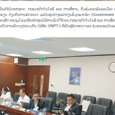
ິນເຕີເນັດແຫ່ງຊາດ. ກະຊວງເຕັກໂນໂລຊີ ແລະ ການສື່ສານ, ກົມຄຸ້ມຄອງພົນລະເມືອງ 
ນບົດຮຽນ ກ່ຽວກັບການພັດທະນາ ລະບົບສູນກາງແລກປ່ຽນຂໍ້ມູນພາກລັດ (Governme
ນສັກ ເທບພູມີ ຮອງຫົວໜ້າສູນບໍລິຫານລັດດິຈິຕອນ ກະຊວງເຕັກໂນໂລຊີ ແລະ ການສື່ສາ
ັນການເຮັດວຽກຮ່ວມກັບ ບໍລິສັດ VNPT-I ທີ່ເປັນຜູ້ພັດທະນາ ແລະ ຄຸ້ມຄອງລະບົບແ