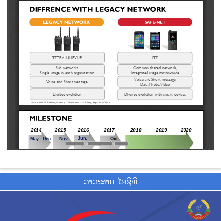
ວາ​ລະ​ສານ ໄອ​ຊີ​ທີ