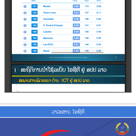
ວາ​ລະ​ສານ ໄອ​ຊີ​ທີ