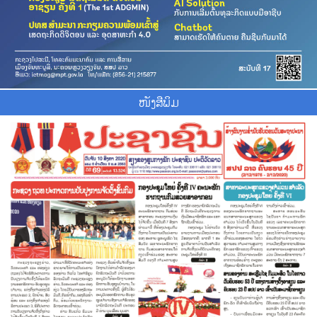
ໜັງສືພິມ