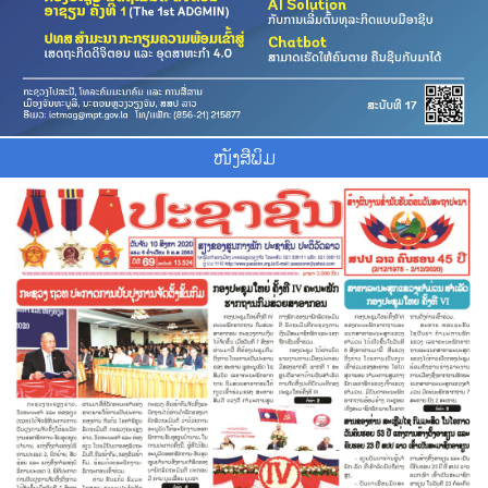
ໜັງສືພິມ