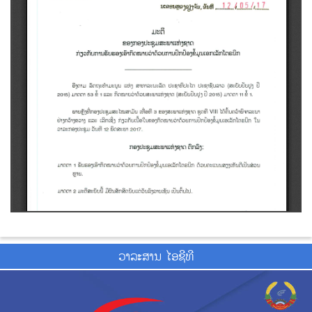
ວາ​ລະ​ສານ ໄອ​ຊີ​ທີ