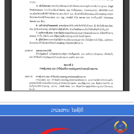
ວາ​ລະ​ສານ ໄອ​ຊີ​ທີ