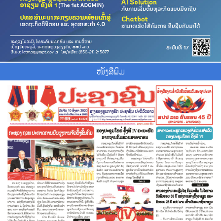
ໜັງສືພິມ