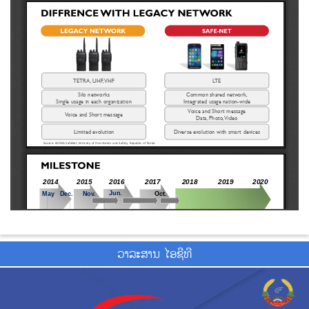
ວາ​ລະ​ສານ ໄອ​ຊີ​ທີ