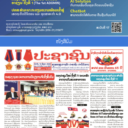
ໜັງສືພິມ