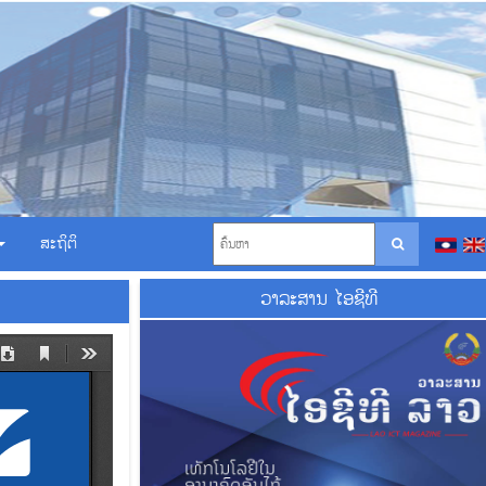
ສະຖິຕິ
ວາ​ລະ​ສານ ໄອ​ຊີ​ທີ