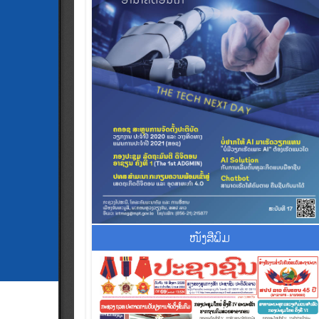
ໜັງສືພິມ