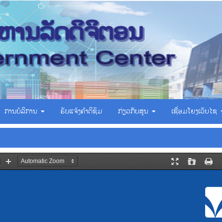
ການບໍລິການ
ຮັບແຈ້ງຄຳຕິຊົມ
ກ່ຽວກັບສູນ
ເຊື່ອມ​ໂຍງ​ເວັບ​ໄຊ