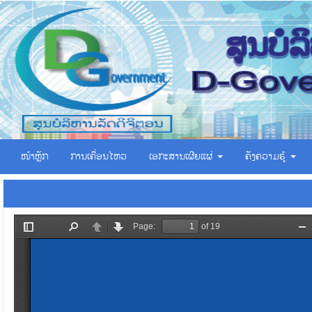
ໜ້າຫຼັກ
ການເຄື່ອນໄຫວ
ເອ​ກະ​ສານ​ເຜີຍ​ແຜ່
ຄັງຄວາມຮູ້