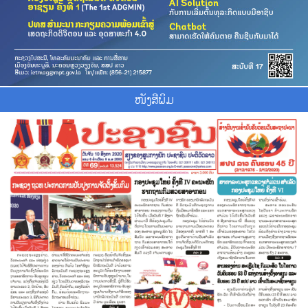
ໜັງສືພິມ