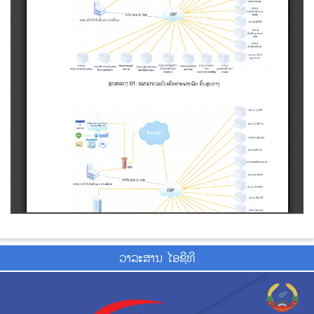
ວາ​ລະ​ສານ ໄອ​ຊີ​ທີ