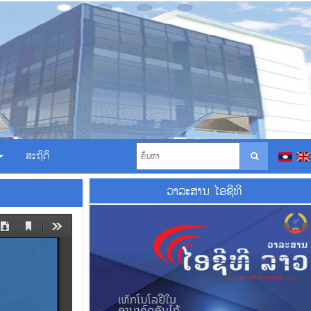
ສະຖິຕິ
ວາ​ລະ​ສານ ໄອ​ຊີ​ທີ