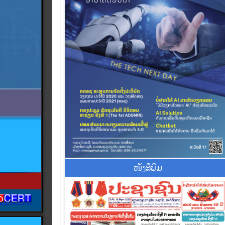
ໜັງສືພິມ