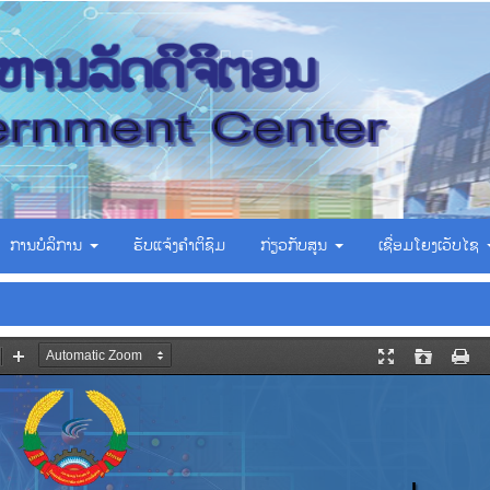
ການບໍລິການ
ຮັບແຈ້ງຄຳຕິຊົມ
ກ່ຽວກັບສູນ
ເຊື່ອມ​ໂຍງ​ເວັບ​ໄຊ