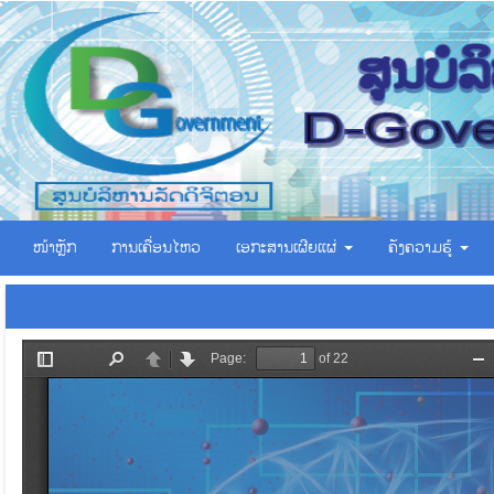
ໜ້າຫຼັກ
ການເຄື່ອນໄຫວ
ເອ​ກະ​ສານ​ເຜີຍ​ແຜ່
ຄັງຄວາມຮູ້