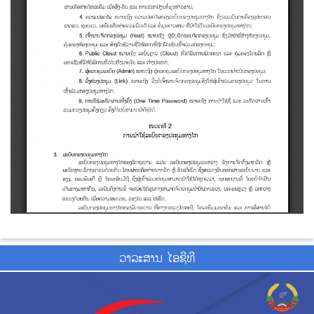
ວາ​ລະ​ສານ ໄອ​ຊີ​ທີ