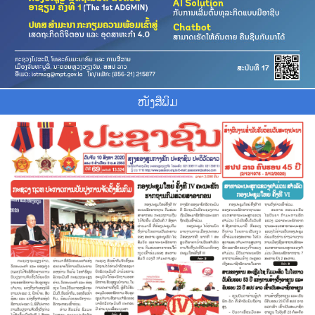
ໜັງສືພິມ